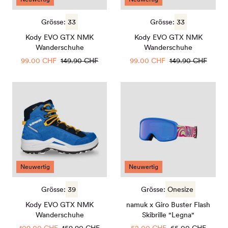
Grösse:
33
Grösse:
33
Kody EVO GTX NMK
Kody EVO GTX NMK
Wanderschuhe
Wanderschuhe
Sale
99.00 CHF
Regulärer
149.90 CHF
Sale
99.00 CHF
Regulärer
149.90 CHF
Preis
Preis
Preis
Preis
Kody
namuk
EVO
x
GTX
Giro
NMK
Buster
Wanderschuhe
Flash
Skibrille
"Legna"
Neuwertig
Neuwertig
Grösse:
39
Grösse:
Onesize
Kody EVO GTX NMK
namuk x Giro Buster Flash
Wanderschuhe
Skibrille "Legna"
Sale
109.00 CHF
Regulärer
159.90 CHF
Sale
52.00 CHF
Regulärer
65.00 CHF