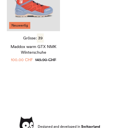
NMK
Winterschuhe
Neuwertig
Grösse:
39
Maddox warm GTX NMK
Winterschuhe
Sale
100.00 CHF
Regulärer
149.90 CHF
Preis
Preis
Designed and developed in
Switzerland