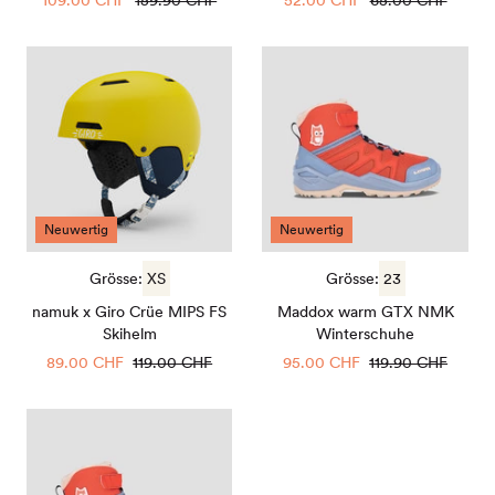
Preis
Preis
Preis
Preis
namuk
Maddox
x
warm
Giro
GTX
Crüe
NMK
MIPS
Winterschuhe
FS
Skihelm
Neuwertig
Neuwertig
Grösse:
XS
Grösse:
23
namuk x Giro Crüe MIPS FS
Maddox warm GTX NMK
Skihelm
Winterschuhe
Sale
89.00 CHF
Regulärer
119.00 CHF
Sale
95.00 CHF
Regulärer
119.90 CHF
Preis
Preis
Preis
Preis
Maddox
warm
GTX